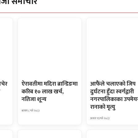
ाजा समाचार
िचेर
ऐरावतीमा मदिरा ब्रान्डिङमा
आफैंले चलाएको जिप
ा
करिब १० लाख खर्च,
दुर्घटना हुँदा स्वर्गद्वारी
नतिजा शून्य
नगरपालिकाका उपमेय
रानाको मृत्यु
श्रावण ८ गते २०८३
असार १३ गते २०८३