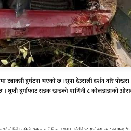
मा ट्याक्सी दुर्घटना भएको छ ।सुपा देउराली दर्शन गरि पोखरा ज
 छ । घुम्ती दुर्गाफाट सडक खन्डको पाणिनी ८ कोलडाडाको ओर
 तलखसेको थियो ।घाइतेको उपचारका लागि जिल्ला अस्पताल अर्घाखाँची पठाइएको वडा नम्बर ८ का अध्यक्ष रोम