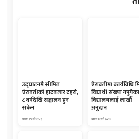
त
उद्घाटनमै सीमित
ऐरावतीमा कार्यविधि म
ऐरावतीको हाटबजार टहरो,
विद्यार्थी संख्या नपुगेक
८ वर्षदेखि सञ्चालन हुन
विद्यालयलाई लाखौँ
सकेन
अनुदान
श्रावण १४ गते २०८३
श्रावण १२ गते २०८३