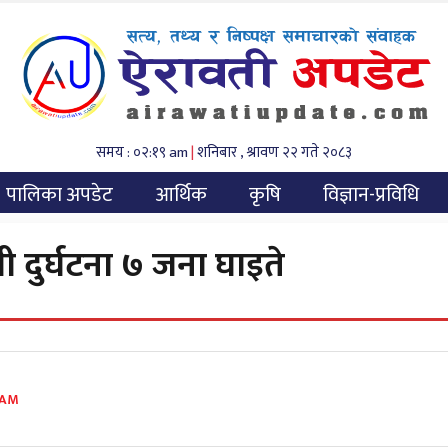
समय : ०२:१९ am
|
शनिबार , श्रावण २२ गते २०८३
पालिका अपडेट
आर्थिक
कृषि
विज्ञान-प्रविधि
ी दुर्घटना ७ जना घाइते
 AM