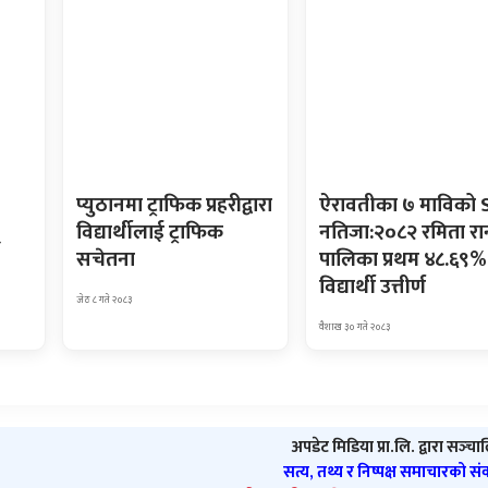
प्युठानमा ट्राफिक प्रहरीद्वारा
ऐरावतीका ७ माविको 
्
विद्यार्थीलाई ट्राफिक
नतिजा:२०८२ रमिता रा
सचेतना
पालिका प्रथम ४८.६९%
विद्यार्थी उत्तीर्ण
जेठ ८ गते २०८३
वैशाख ३० गते २०८३
अपडेट मिडिया प्रा.लि. द्वारा सञ्‍च
सत्य, तथ्य र निष्पक्ष समाचारको स