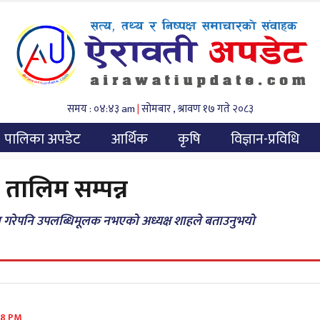
समय : ०४:४३ am
|
सोमबार , श्रावण १७ गते २०८३
पालिका अपडेट
आर्थिक
कृषि
विज्ञान-प्रविधि
तालिम सम्पन्न
न गरेपनि उपलब्धिमूलक नभएको अध्यक्ष शाहले बताउनुभयो
48 PM