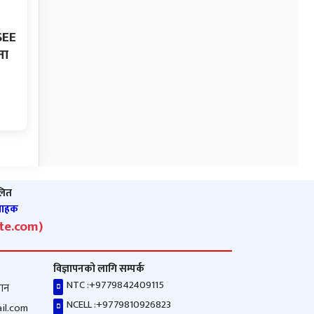
SEE
ना
ालित
ंवाहक
ate.com)
विज्ञापनको लागि सम्पर्क
NTC :
+9779842409115
ठान
NCELL :
+9779810926823
il.com