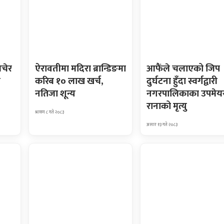
िचेर
ऐरावतीमा मदिरा ब्रान्डिङमा
आफैंले चलाएको जिप
ा
करिब १० लाख खर्च,
दुर्घटना हुँदा स्वर्गद्वारी
नतिजा शून्य
नगरपालिकाका उपमेय
रानाको मृत्यु
श्रावण ८ गते २०८३
असार १३ गते २०८३