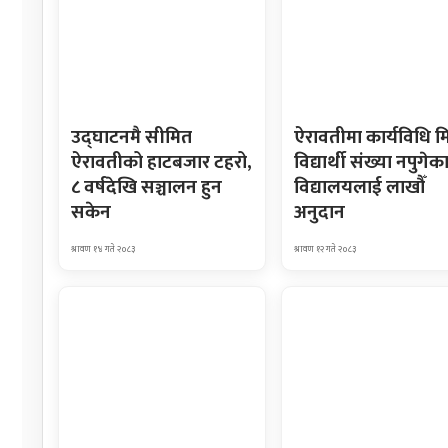
उद्घाटनमै सीमित
ऐरावतीमा कार्यविधि म
ऐरावतीको हाटबजार टहरो,
विद्यार्थी संख्या नपुगेक
८ वर्षदेखि सञ्चालन हुन
विद्यालयलाई लाखौँ
सकेन
अनुदान
श्रावण १४ गते २०८३
श्रावण १२ गते २०८३