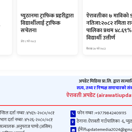
प्युठानमा ट्राफिक प्रहरीद्वारा
ऐरावतीका ७ माविको 
्
विद्यार्थीलाई ट्राफिक
नतिजा:२०८२ रमिता रा
सचेतना
पालिका प्रथम ४८.६९%
विद्यार्थी उत्तीर्ण
जेठ ८ गते २०८३
वैशाख ३० गते २०८३
अपडेट मिडिया प्रा.लि. द्वारा सञ्‍च
सत्य, तथ्य र निष्पक्ष समाचारको स
ऐरावती अपडेट (airawatiupd
न्सिल दर्ता नम्बर :
४५६५-२०८०/०८१
फोन नम्बर :
+9779842409115
भाग दर्ता नम्बर :
४५२६-२०८०/०८१
ठेगाना :
ऐरावती गाउँपालिका -६, प्यु
 सञ्‍चालक :
अनुपराज पाण्डे (असिम)
ईमेल
updatemedia2024@gma