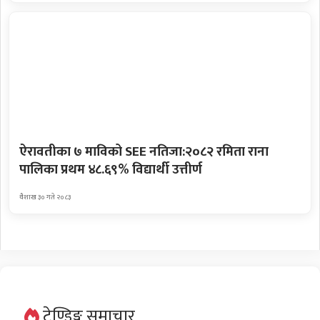
ऐरावतीका ७ माविको SEE नतिजा:२०८२ रमिता राना
पालिका प्रथम ४८.६९% विद्यार्थी उत्तीर्ण
वैशाख ३० गते २०८३
ट्रेण्डिङ्ग समाचार