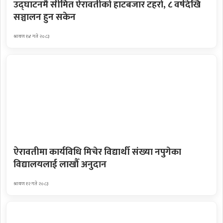
उद्घाटनमै सीमित ऐरावतीको हाटबजार टहरो, ८ वर्षदेखि
सञ्चालन हुन सकेन
श्रावण १४ गते २०८३
ऐरावतीमा कार्यविधि मिचेर विद्यार्थी संख्या नपुगेका
विद्यालयलाई लाखौँ अनुदान
श्रावण १२ गते २०८३