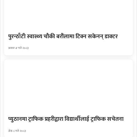
पुरन्ठाँटी स्वास्थ्य चौकी बरौंलामा टिक्न सकेनन् डाक्टर
असार ४ गते २०८३
प्युठानमा ट्राफिक प्रहरीद्वारा विद्यार्थीलाई ट्राफिक सचेतना
जेठ ८ गते २०८३