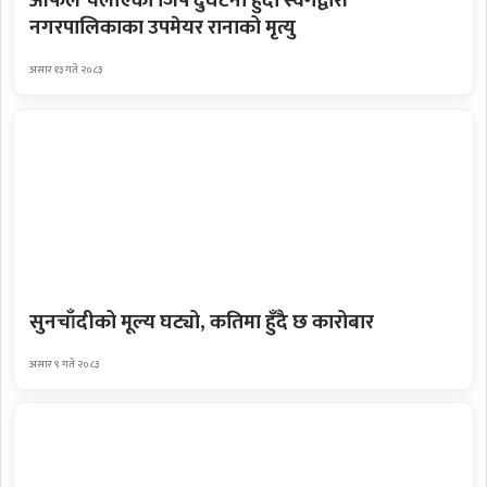
आफैंले चलाएको जिप दुर्घटना हुँदा स्वर्गद्वारी
नगरपालिकाका उपमेयर रानाको मृत्यु
असार १३ गते २०८३
सुनचाँदीको मूल्य घट्यो, कतिमा हुँदै छ कारोबार
असार ९ गते २०८३